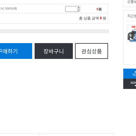
상품
어 500마력
0
원
최근
총 상품 금액
0
원
구매하기
장바구니
관심상품