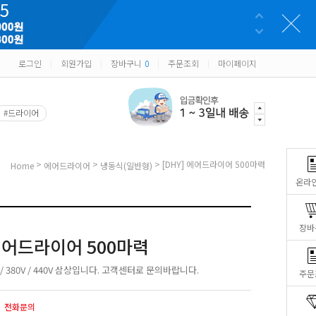
로그인
회원가입
장바구니
0
주문조회
마이페이지
|
|
|
|
#드라이어
>
>
> [DHY] 에어드라이어 500마력
Home
에어드라이어
냉동식(일반형)
온라
장바
 에어드라이어 500마력
/ 380V / 440V 삼상입니다. 고객센터로 문의바랍니다.
주문
전화문의