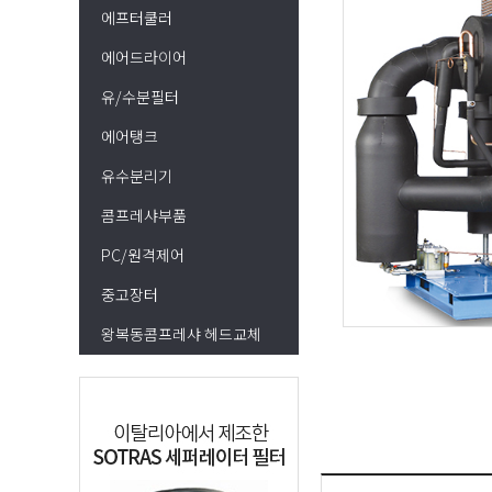
에프터쿨러
에어드라이어
유/수분필터
에어탱크
유수분리기
콤프레샤부품
PC/원격제어
중고장터
왕복동콤프레샤 헤드교체