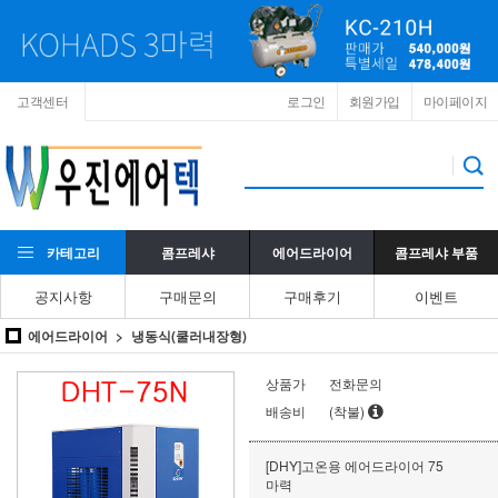
고객센터
로그인
회원가입
마이페이지
카테고리
콤프레샤
에어드라이어
콤프레샤 부품
공지사항
구매문의
구매후기
이벤트
에어드라이어
냉동식(쿨러내장형)
상품가
전화문의
배송비
(착불)
[DHY]고온용 에어드라이어 75
마력