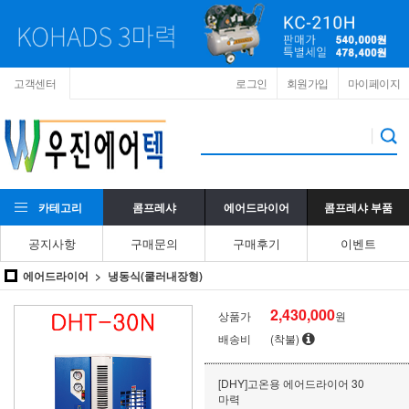
고객센터
로그인
회원가입
마이페이지
카테고리
콤프레샤
에어드라이어
콤프레샤 부품
공지사항
구매문의
구매후기
이벤트
에어드라이어
냉동식(쿨러내장형)
2,430,000
상품가
원
배송비
(착불)
[DHY]고온용 에어드라이어 30
마력