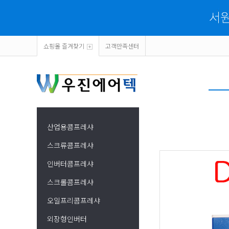
쇼핑몰 즐겨찾기
고객만족센터
산업용콤프레샤
스크류콤프레샤
인버터콤프레샤
스크롤콤프레샤
오일프리콤프레샤
외장형인버터