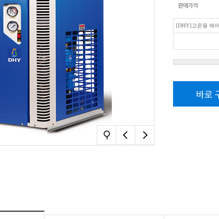
판매가격
[DHY]고온용 에
바로 