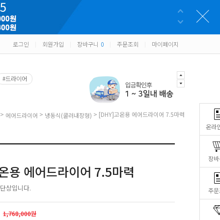
로그인
회원가입
장바구니
0
주문조회
마이페이지
|
|
|
|
#드라이어
>
>
> [DHY]고온용 에어드라이어 7.5마력
에어드라이어
냉동식(쿨러내장형)
온라
장바
고온용 에어드라이어 7.5마력
 단상입니다.
주문
1,768,000원