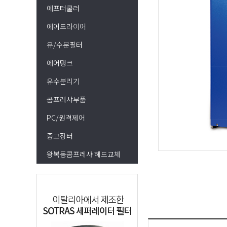
에프터쿨러
에어드라이어
유/수분필터
에어탱크
유수분리기
콤프레샤부품
PC/원격제어
중고장터
왕복동콤프레샤 헤드교체