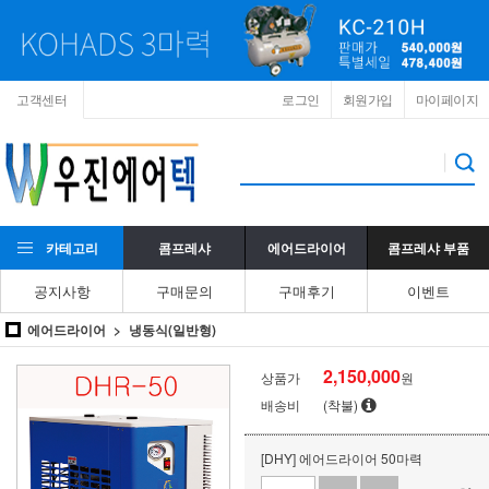
고객센터
로그인
회원가입
마이페이지
카테고리
콤프레샤
에어드라이어
콤프레샤 부품
공지사항
구매문의
구매후기
이벤트
에어드라이어
냉동식(일반형)
2,150,000
상품가
원
배송비
(착불)
[DHY] 에어드라이어 50마력