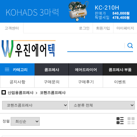
고객센터
로그인
회원가입
마이페이지
카테고리
콤프레샤
에어드라이어
콤프레샤 부품
공지사항
구매문의
구매후기
이벤트
산업용콤프레샤
코핸즈콤프레샤
정렬