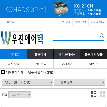
고객센터
로그인
회원가입
마이페이지
카테고리
콤프레샤
에어드라이어
콤프레샤 부품
공지사항
구매문의
구매후기
이벤트
에어드라이어
냉동식(쿨러내장형)
정렬