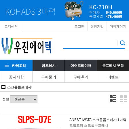
고객센터
로그인
회원가입
마이페이지
카테고리
콤프레샤
에어드라이어
콤프레샤 부품
공지사항
구매문의
구매후기
이벤트
스크롤콤프레샤
정렬
ANEST IWATA 스크롤콤프레샤 1마력
오일프리 스크롤콤프레샤