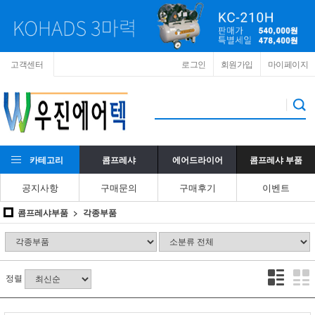
고객센터
로그인
회원가입
마이페이지
카테고리
콤프레샤
에어드라이어
콤프레샤 부품
공지사항
구매문의
구매후기
이벤트
콤프레샤부품
각종부품
정렬