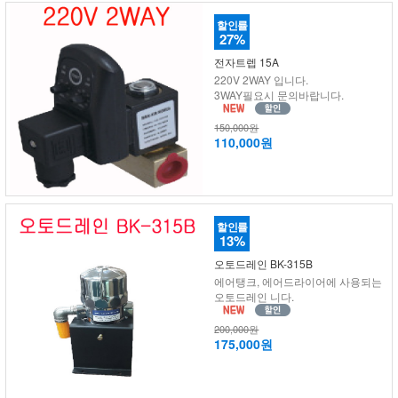
할인률
27%
전자트렙 15A
220V 2WAY 입니다.
3WAY필요시 문의바랍니다.
150,000원
110,000원
할인률
13%
오토드레인 BK-315B
에어탱크, 에어드라이어에 사용되는
오토드레인 니다.
200,000원
175,000원